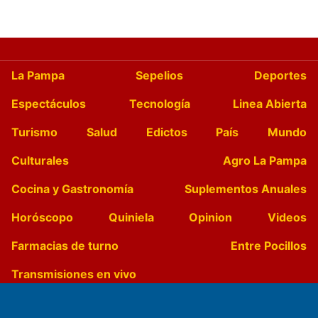
La Pampa
Sepelios
Deportes
Espectáculos
Tecnología
Linea Abierta
Turismo
Salud
Edictos
País
Mundo
Culturales
Agro La Pampa
Cocina y Gastronomía
Suplementos Anuales
Horóscopo
Quiniela
Opinion
Videos
Farmacias de turno
Entre Pocillos
Transmisiones en vivo
El Diario de Papel en DIGITAL