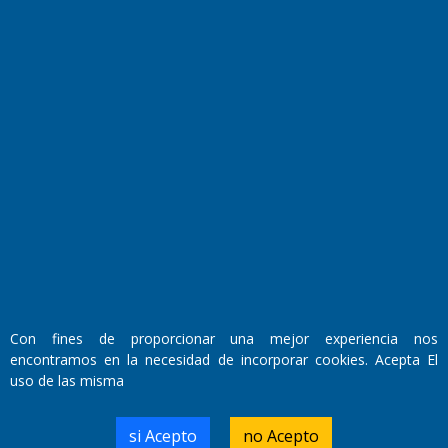
Fundado por el
Doctor Antonio Nemesio
Primera edición: Domingo 3 de Mayo de 1992
Miembro de ADIRA,ADEPA y CPPAL
Propietario: El Diario SRL
Con fines de proporcionar una mejor experiencia nos
Director Periodístico:
encontramos en la necesidad de incorporar cookies. Acepta El
Walter René Goñi
uso de las misma
si Acepto
no Acepto
Domicilio Legal: José Ingenieros 855,