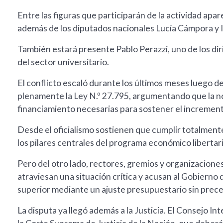
Entre las figuras que participarán de la actividad apa
además de los diputados nacionales Lucía Cámpora y 
También estará presente Pablo Perazzi, uno de los di
del sector universitario.
El conflicto escaló durante los últimos meses luego de
plenamente la Ley N.º 27.795, argumentando que la n
financiamiento necesarias para sostener el incremento
Desde el oficialismo sostienen que cumplir totalmente c
los pilares centrales del programa económico libertari
Pero del otro lado, rectores, gremios y organizacione
atraviesan una situación crítica y acusan al Gobierno
superior mediante un ajuste presupuestario sin prec
La disputa ya llegó además a la Justicia. El Consejo 