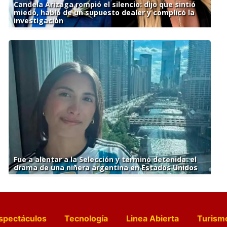
Candela Arizaga rompió el silencio: dijo que sintió
miedo, habló de un supuesto dealer y complicó la
investigación
Fue a alentar a la Selección y terminó detenida: el
drama de una niñera argentina en Estados Unidos
spectáculos
Tecnología
Linea Abierta
Turism