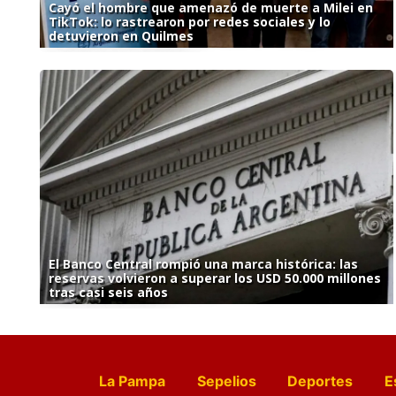
Cayó el hombre que amenazó de muerte a Milei en
TikTok: lo rastrearon por redes sociales y lo
detuvieron en Quilmes
El Banco Central rompió una marca histórica: las
reservas volvieron a superar los USD 50.000 millones
tras casi seis años
La Pampa
Sepelios
Deportes
E