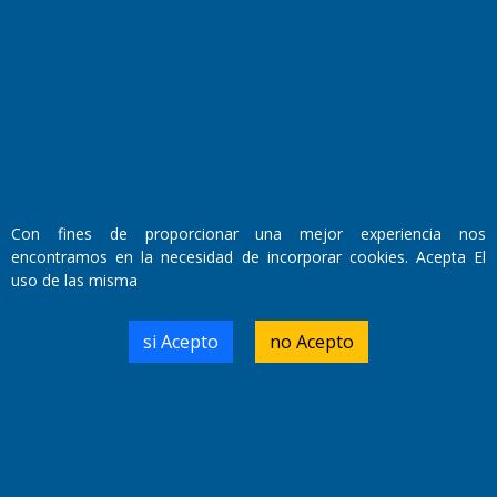
Fundado por el
Doctor Antonio Nemesio
Primera edición: Domingo 3 de Mayo de 1992
Miembro de ADIRA,ADEPA y CPPAL
Propietario: El Diario SRL
Director Periodístico:
Walter René Goñi
Con fines de proporcionar una mejor experiencia nos
encontramos en la necesidad de incorporar cookies. Acepta El
uso de las misma
Domicilio Legal: José Ingenieros 855,
Santa Rosa, La Pampa.
Número de Registro DNDA:
si Acepto
no Acepto
RL-2019-55551274-APN-DNDA#MJ
Edición #
9419
Fecha de Edición:
8/08/2026
Fecha de Inicio: 19/10/2000
Director General de Contenidos: