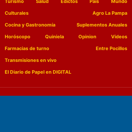
Turismo
Salud
Edictos
País
Mundo
Culturales
Agro La Pampa
Cocina y Gastronomía
Suplementos Anuales
Horóscopo
Quiniela
Opinion
Videos
Farmacias de turno
Entre Pocillos
Transmisiones en vivo
El Diario de Papel en DIGITAL