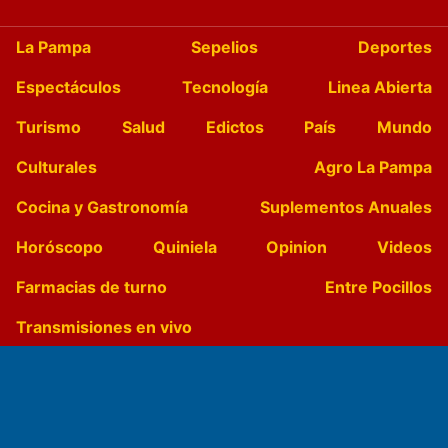
La Pampa
Sepelios
Deportes
Espectáculos
Tecnología
Linea Abierta
Turismo
Salud
Edictos
País
Mundo
Culturales
Agro La Pampa
Cocina y Gastronomía
Suplementos Anuales
Horóscopo
Quiniela
Opinion
Videos
Farmacias de turno
Entre Pocillos
Transmisiones en vivo
El Diario de Papel en DIGITAL