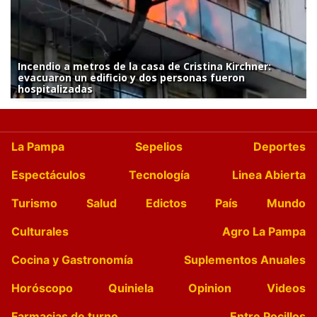
Incendio a metros de la casa de Cristina Kirchner:
evacuaron un edificio y dos personas fueron
hospitalizadas
La Pampa
Sepelios
Deportes
Espectáculos
Tecnología
Linea Abierta
Turismo
Salud
Edictos
País
Mundo
Culturales
Agro La Pampa
Cocina y Gastronomía
Suplementos Anuales
Horóscopo
Quiniela
Opinion
Videos
Farmacias de turno
Entre Pocillos