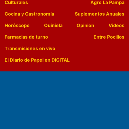
Culturales
Agro La Pampa
Cocina y Gastronomía
Suplementos Anuales
Horóscopo
Quiniela
Opinion
Videos
Farmacias de turno
Entre Pocillos
Transmisiones en vivo
El Diario de Papel en DIGITAL