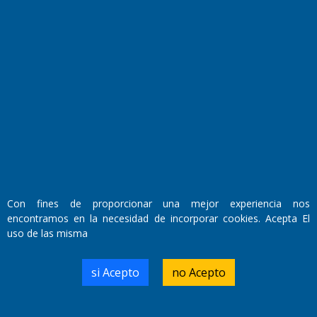
Fundado por el
Doctor Antonio Nemesio
Primera edición: Domingo 3 de Mayo de 1992
Miembro de ADIRA,ADEPA y CPPAL
Propietario: El Diario SRL
Director Periodístico:
Walter René Goñi
Con fines de proporcionar una mejor experiencia nos
encontramos en la necesidad de incorporar cookies. Acepta El
uso de las misma
Domicilio Legal: José Ingenieros 855,
Santa Rosa, La Pampa.
Número de Registro DNDA:
si Acepto
no Acepto
RL-2019-55551274-APN-DNDA#MJ
Edición #
9417
Fecha de Edición:
6/08/2026