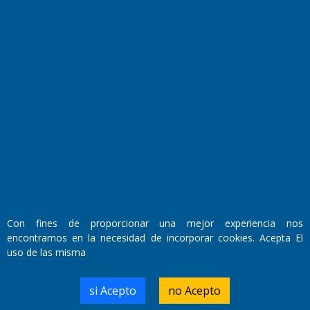
Fundado por el
Doctor Antonio Nemesio
Primera edición: Domingo 3 de Mayo de 1992
Con fines de proporcionar una mejor experiencia nos
Miembro de ADIRA,ADEPA y CPPAL
Propietario: El Diario SRL
encontramos en la necesidad de incorporar cookies. Acepta El
Director Periodístico:
uso de las misma
Walter René Goñi
si Acepto
no Acepto