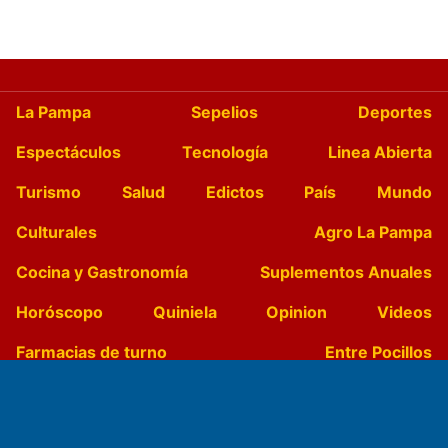
La Pampa
Sepelios
Deportes
Espectáculos
Tecnología
Linea Abierta
Turismo
Salud
Edictos
País
Mundo
Culturales
Agro La Pampa
Cocina y Gastronomía
Suplementos Anuales
Horóscopo
Quiniela
Opinion
Videos
Farmacias de turno
Entre Pocillos
Transmisiones en vivo
El Diario de Papel en DIGITAL