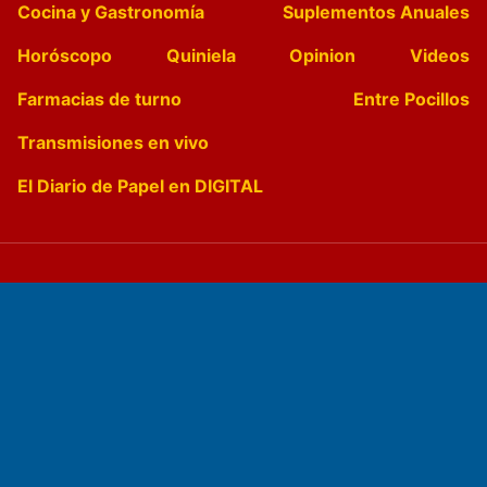
Cocina y Gastronomía
Suplementos Anuales
Horóscopo
Quiniela
Opinion
Videos
Farmacias de turno
Entre Pocillos
Transmisiones en vivo
El Diario de Papel en DIGITAL