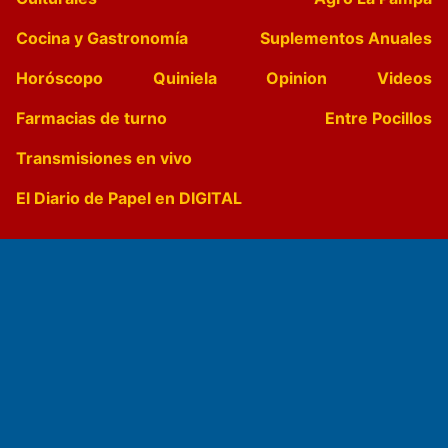
Cocina y Gastronomía
Suplementos Anuales
Horóscopo
Quiniela
Opinion
Videos
Farmacias de turno
Entre Pocillos
Transmisiones en vivo
El Diario de Papel en DIGITAL