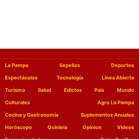
La Pampa
Sepelios
Deportes
Espectáculos
Tecnología
Linea Abierta
Turismo
Salud
Edictos
País
Mundo
Culturales
Agro La Pampa
Cocina y Gastronomía
Suplementos Anuales
Horóscopo
Quiniela
Opinion
Videos