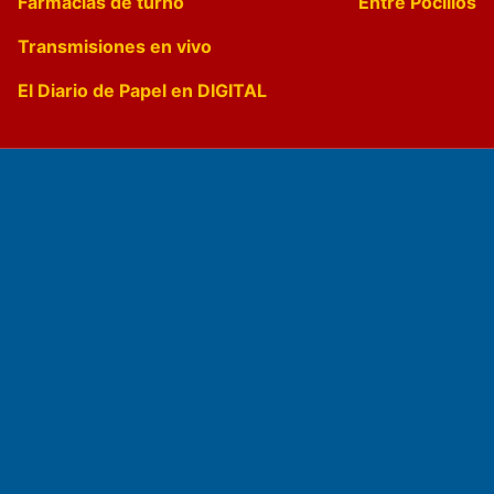
Farmacias de turno
Entre Pocillos
Transmisiones en vivo
El Diario de Papel en DIGITAL
Fundado por el
Doctor Antonio Nemesio
Primera edición: Domingo 3 de Mayo de 1992
Miembro de ADIRA,ADEPA y CPPAL
Propietario: El Diario SRL