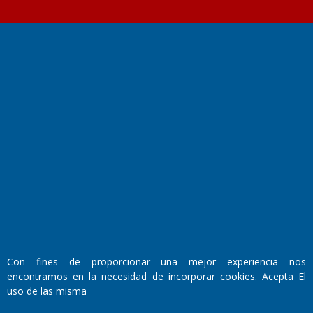
Fundado por el
Doctor Antonio Nemesio
Primera edición: Domingo 3 de Mayo de 1992
Miembro de ADIRA,ADEPA y CPPAL
Propietario: El Diario SRL
Director Periodístico:
Walter René Goñi
Con fines de proporcionar una mejor experiencia nos
encontramos en la necesidad de incorporar cookies. Acepta El
uso de las misma
Domicilio Legal: José Ingenieros 855,