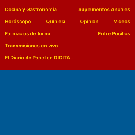
Cocina y Gastronomía
Suplementos Anuales
Horóscopo
Quiniela
Opinion
Videos
Farmacias de turno
Entre Pocillos
Transmisiones en vivo
El Diario de Papel en DIGITAL