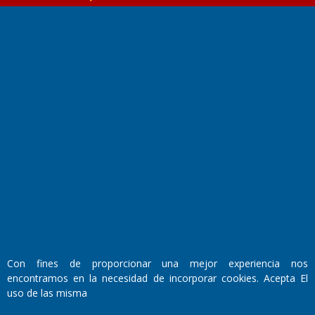
Fundado por el
Doctor Antonio Nemesio
Primera edición: Domingo 3 de Mayo de 1992
Miembro de ADIRA,ADEPA y CPPAL
Propietario: El Diario SRL
Director Periodístico:
Con fines de proporcionar una mejor experiencia nos
Walter René Goñi
encontramos en la necesidad de incorporar cookies. Acepta El
uso de las misma