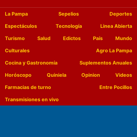
La Pampa
Sepelios
Deportes
Espectáculos
Tecnología
Linea Abierta
Turismo
Salud
Edictos
País
Mundo
Culturales
Agro La Pampa
Cocina y Gastronomía
Suplementos Anuales
Horóscopo
Quiniela
Opinion
Videos
Farmacias de turno
Entre Pocillos
Transmisiones en vivo
El Diario de Papel en DIGITAL