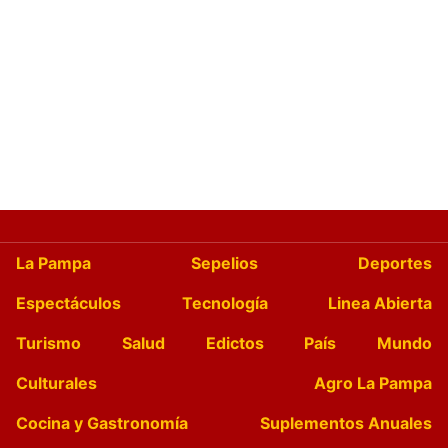
La Pampa
Sepelios
Deportes
Espectáculos
Tecnología
Linea Abierta
Turismo
Salud
Edictos
País
Mundo
Culturales
Agro La Pampa
Cocina y Gastronomía
Suplementos Anuales