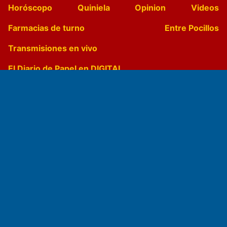
Horóscopo
Quiniela
Opinion
Videos
Farmacias de turno
Entre Pocillos
Transmisiones en vivo
El Diario de Papel en DIGITAL
Fundado por el
Doctor Antonio Nemesio