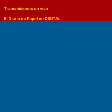
Transmisiones en vivo
El Diario de Papel en DIGITAL
Fundado por el
Doctor Antonio Nemesio
Primera edición: Domingo 3 de Mayo de 1992
Miembro de ADIRA,ADEPA y CPPAL
Propietario: El Diario SRL