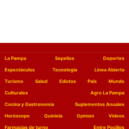
La Pampa
Sepelios
Deportes
Espectáculos
Tecnología
Linea Abierta
Turismo
Salud
Edictos
País
Mundo
Culturales
Agro La Pampa
Cocina y Gastronomía
Suplementos Anuales
Horóscopo
Quiniela
Opinion
Videos
Farmacias de turno
Entre Pocillos