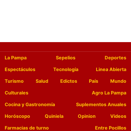
La Pampa
Sepelios
Deportes
Espectáculos
Tecnología
Linea Abierta
Turismo
Salud
Edictos
País
Mundo
Culturales
Agro La Pampa
Cocina y Gastronomía
Suplementos Anuales
Horóscopo
Quiniela
Opinion
Videos
Farmacias de turno
Entre Pocillos