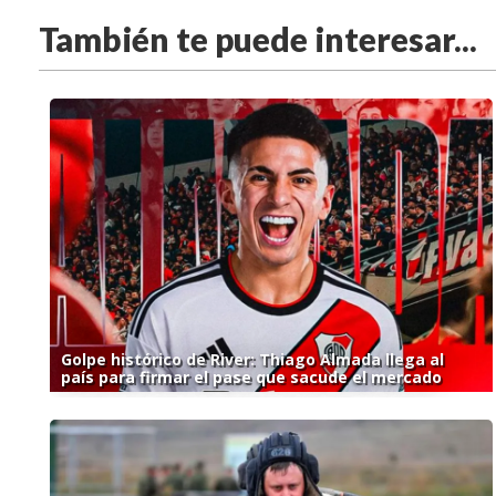
También te puede interesar...
Golpe histórico de River: Thiago Almada llega al
país para firmar el pase que sacude el mercado