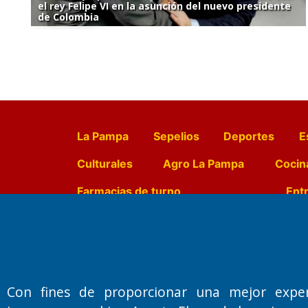
el rey Felipe VI en la asunción del nuevo presidente
de Colombia
La Pampa
Sepelios
Deportes
E
Culturales
Agro La Pampa
Cocin
Farmacias de turno
Entr
Fundado por el
Doctor Antonio 
Primera edición: Domingo 3 de May
Con fines de proporcionar una mejor expe
Miembro de ADIRA,ADEPA y CPPAL