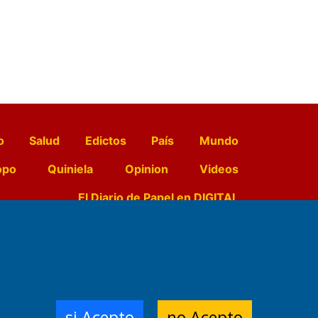
o
Salud
Edictos
País
Mundo
opo
Quiniela
Opinion
Videos
El Diario de Papel en DIGITAL
e Contenidos:
Nemesio
ración,
si Acepto
no Acepto