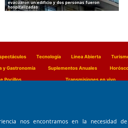
evacuaron un edificio y dos personas fueron
hospitalizadas
spectáculos
Tecnología
Linea Abierta
Turism
a y Gastronomía
Suplementos Anuales
Horósc
e Pocillos
Transmisiones en vivo
Nemesio
Domicilio Legal: José Ingenieros 855,
Director General d
o de 1992
Santa Rosa, La Pampa.
Dr. Jorge Ricardo 
riencia nos encontramos en la necesidad de
Número de Registro DNDA:
Redacción, Administ