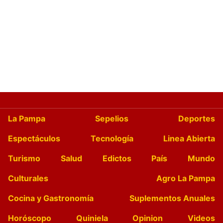
La Pampa
Sepelios
Deportes
Espectáculos
Tecnología
Linea Abierta
Turismo
Salud
Edictos
País
Mundo
Culturales
Agro La Pampa
Cocina y Gastronomía
Suplementos Anuales
Horóscopo
Quiniela
Opinion
Videos