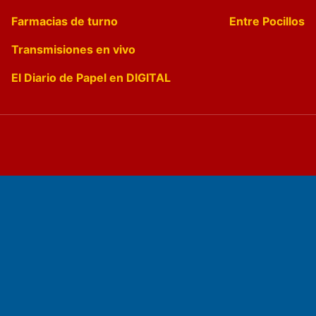
Farmacias de turno
Entre Pocillos
Transmisiones en vivo
El Diario de Papel en DIGITAL
Fundado por el
Doctor Antonio Nemesio
Primera edición: Domingo 3 de Mayo de 1992