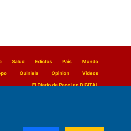
o
Salud
Edictos
País
Mundo
opo
Quiniela
Opinion
Videos
El Diario de Papel en DIGITAL
e Contenidos:
Nemesio
ración,