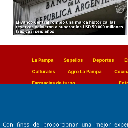
El Banco Central rompió una marca histórica: las
reservas volvieron a superar los USD 50.000 millones
tras casi seis años
La Pampa
Sepelios
Deportes
E
Culturales
Agro La Pampa
Cocin
Farmacias de turno
Entr
Fundado por el
Doctor Antonio 
Primera edición: Domingo 3 de May
Con fines de proporcionar una mejor expe
Miembro de ADIRA,ADEPA y CPPAL