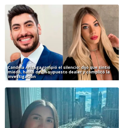
Candela Arizaga rompió el silencio: dijo que sintió
miedo, habló de un supuesto dealer y complicó la
investigación