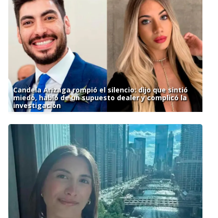
Candela Arizaga rompió el silencio: dijo que sintió
miedo, habló de un supuesto dealer y complicó la
investigación