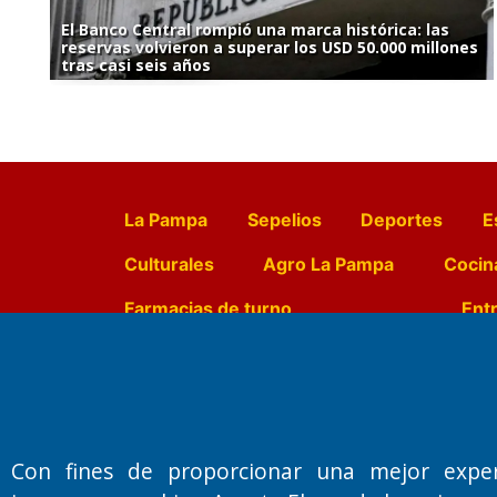
El Banco Central rompió una marca histórica: las
reservas volvieron a superar los USD 50.000 millones
tras casi seis años
La Pampa
Sepelios
Deportes
E
Culturales
Agro La Pampa
Cocin
Farmacias de turno
Entr
Fundado por el
Doctor Antonio 
Primera edición: Domingo 3 de May
Con fines de proporcionar una mejor expe
Miembro de ADIRA,ADEPA y CPPAL