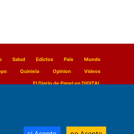
o
Salud
Edictos
País
Mundo
opo
Quiniela
Opinion
Videos
El Diario de Papel en DIGITAL
e Contenidos:
Nemesio
ración,
si Acepto
no Acepto