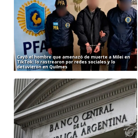
Cayó el hombre que amenazó de muerte a Milei en
TikTok: lo rastrearon por redes sociales y lo
detuvieron en Quilmes