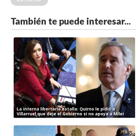
ANTERIOR
También te puede interesar...
La interna libertaria estalla: Quirno le pidió a
Villarruel que deje el Gobierno si no apoya a Milei