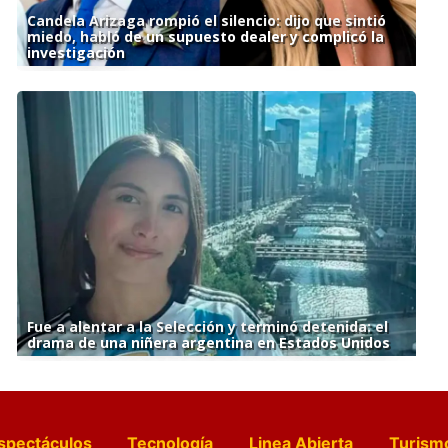
Candela Arizaga rompió el silencio: dijo que sintió
miedo, habló de un supuesto dealer y complicó la
investigación
Fue a alentar a la Selección y terminó detenida: el
drama de una niñera argentina en Estados Unidos
spectáculos
Tecnología
Linea Abierta
Turism