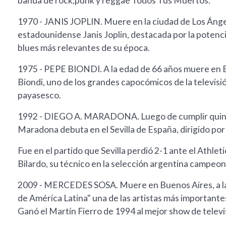
banda de rock,punk y reggae Todos Tus Muertos.
1970 - JANIS JOPLIN. Muere en la ciudad de Los Ángele
estadounidense Janis Joplin, destacada por la potencia
blues más relevantes de su época.
1975 - PEPE BIONDI. A la edad de 66 años muere en B
Biondi, uno de los grandes capocómicos de la televis
payasesco.
1992 - DIEGO A. MARADONA. Luego de cumplir quinc
Maradona debuta en el Sevilla de España, dirigido por 
Fue en el partido que Sevilla perdió 2-1 ante el Athleti
Bilardo, su técnico en la selección argentina campeon
2009 - MERCEDES SOSA. Muere en Buenos Aires, a la 
de América Latina" una de las artistas más importante
Ganó el Martín Fierro de 1994 al mejor show de televi