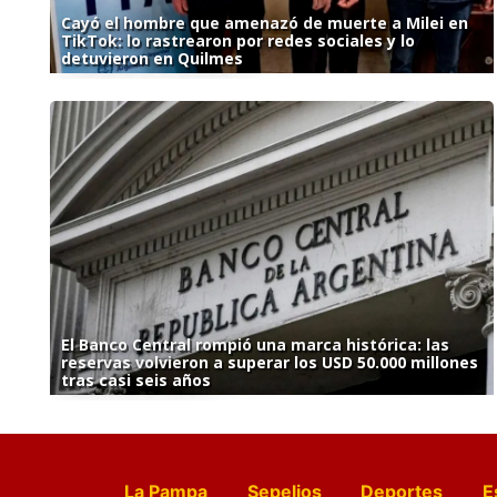
Cayó el hombre que amenazó de muerte a Milei en
TikTok: lo rastrearon por redes sociales y lo
detuvieron en Quilmes
El Banco Central rompió una marca histórica: las
reservas volvieron a superar los USD 50.000 millones
tras casi seis años
La Pampa
Sepelios
Deportes
E