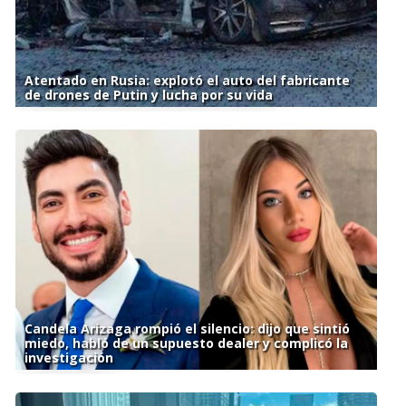
Atentado en Rusia: explotó el auto del fabricante
de drones de Putin y lucha por su vida
Candela Arizaga rompió el silencio: dijo que sintió
miedo, habló de un supuesto dealer y complicó la
investigación