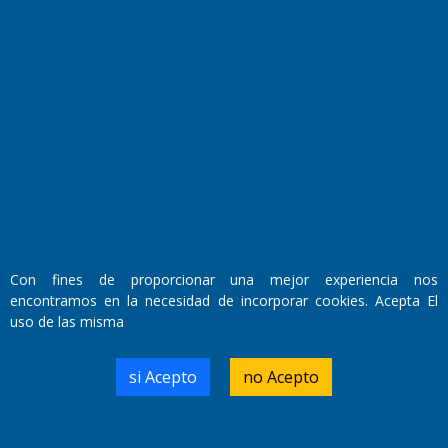
Fundado por el
Doctor Antonio Nemesio
Primera edición: Domingo 3 de Mayo de 1992
Miembro de ADIRA,ADEPA y CPPAL
Propietario: El Diario SRL
Director Periodístico:
Walter René Goñi
Con fines de proporcionar una mejor experiencia nos
encontramos en la necesidad de incorporar cookies. Acepta El
uso de las misma
Domicilio Legal: José Ingenieros 855,
Santa Rosa, La Pampa.
Número de Registro DNDA:
si Acepto
no Acepto
RL-2019-55551274-APN-DNDA#MJ
Edición #
9421
Fecha de Edición:
10/08/2026
Fecha de Inicio: 19/10/2000