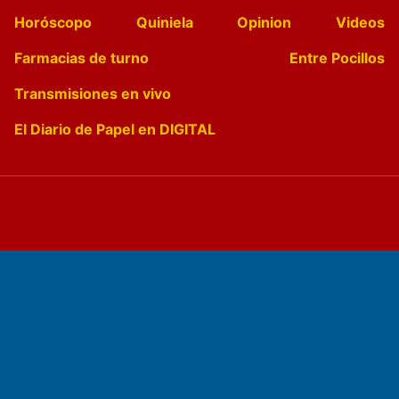
Horóscopo
Quiniela
Opinion
Videos
Farmacias de turno
Entre Pocillos
Transmisiones en vivo
El Diario de Papel en DIGITAL
Fundado por el
Doctor Antonio Nemesio