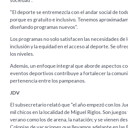
sociedad".
"El deporte se entremezcla con el andar social de tod
porque es gratuito e inclusivo. Tenemos aproximad
diseñando programas nuevos".
Los programas no solo satisfacen las necesidades de 
inclusión y la equidad en el acceso al deporte. Se ofr
los niveles.
Además, un enfoque integral que aborde aspectos como
eventos deportivos contribuye a fortalecer la comunid
pertenencia entre los pampeanos.
JDV
El subsecretario relató que "el año empezó con los 
mil chicos en la localidad de Miguel Riglos. Son juegos
verano como los de arena, la natación; y se vienen desa
Colonias de vacaciones que llevamos adelante en las 8