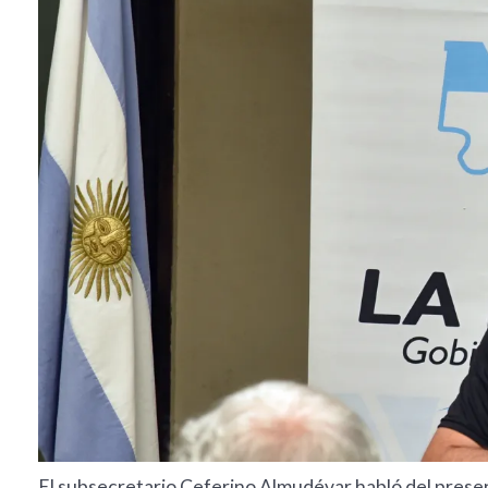
El subsecretario Ceferino Almudévar habló del presen