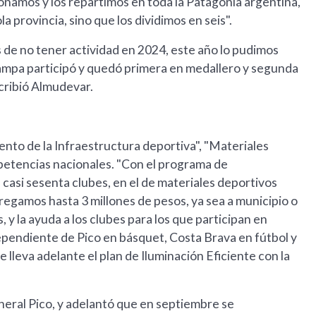
ionamos y los repartimos en toda la Patagonia argentina,
 provincia, sino que los dividimos en seis".
 de no tener actividad en 2024, este año lo pudimos
Pampa participó y quedó primera en medallero y segunda
cribió Almudevar.
nto de la Infraestructura deportiva", "Materiales
petencias nacionales. "Con el programa de
 casi sesenta clubes, en el de materiales deportivos
gamos hasta 3 millones de pesos, ya sea a municipio o
 y la ayuda a los clubes para los que participan en
ependiente de Pico en básquet, Costa Brava en fútbol y
lleva adelante el plan de Iluminación Eficiente con la
neral Pico, y adelantó que en septiembre se