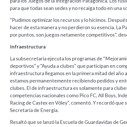
para los Juegos de la Integración Patagónica. Los fus
para que todas sean sedes y no recaiga todo en una sola
"Pudimos optimizar los recursos y lo hicimos. Después
hacer de esta manera y no perdieron su esencia. La 
por puntos, son juegos netamente competitivos", des
Infraestructura
La subsecretaría ejecuta los programas de "Mejoramie
deportivos" y "Ayuda a clubes" que participan en com
infraestructura llegamos en la primera mitad del año a
estamos permanentemente recibiendo pedidos y entre
clubes. El de infraestructura es solamente para clubes,
competencias nacionales como Pico FC, All Boys, Ind
Racing de Castex en Vóley", comentó. Y recordó que se 
Secretaría de Energía.
Resaltó que se lanzó la Escuela de Guardavidas de Ge