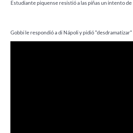
Estudiante piquense resistió a las piñas un intento 
Gobbi le respondió a di Nápoli y pidió "desdramatizar"