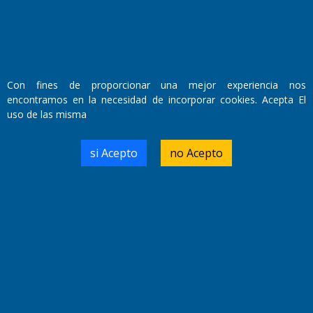
Farmacias de turno
Entre Pocillos
Transmisiones en vivo
El Diario de Papel en DIGITAL
Con fines de proporcionar una mejor experiencia nos
encontramos en la necesidad de incorporar cookies. Acepta El
uso de las misma
si Acepto
no Acepto
Fundado por el
Doctor Antonio Nemesio
Primera edición: Domingo 3 de Mayo de 1992