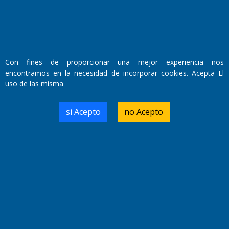
El Diario de Papel en DIGITAL
Con fines de proporcionar una mejor experiencia nos
encontramos en la necesidad de incorporar cookies. Acepta El
uso de las misma
si Acepto
no Acepto
Fundado por el
Doctor Antonio Nemesio
Primera edición: Domingo 3 de Mayo de 1992
Miembro de ADIRA,ADEPA y CPPAL
Propietario: El Diario SRL
Director Periodístico:
Walter René Goñi