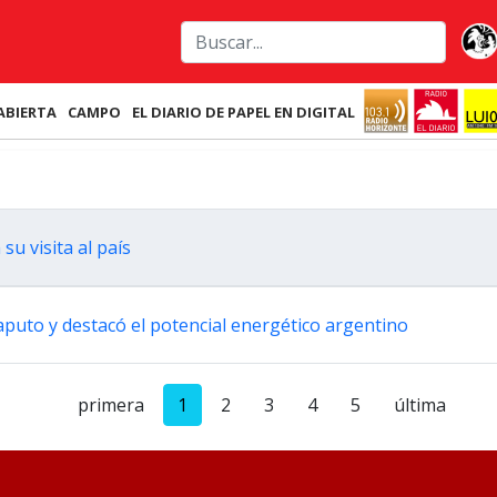
ABIERTA
CAMPO
EL DIARIO DE PAPEL EN DIGITAL
su visita al país
aputo y destacó el potencial energético argentino
primera
1
2
3
4
5
última