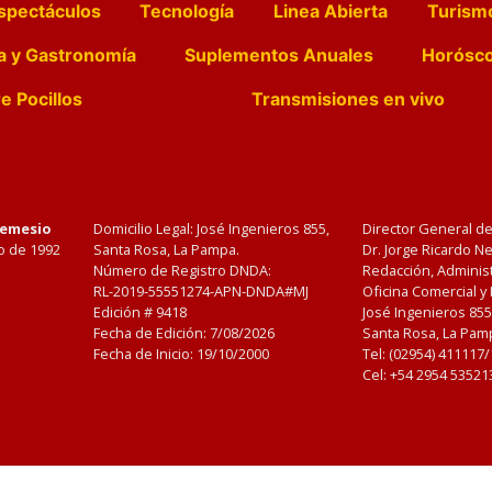
spectáculos
Tecnología
Linea Abierta
Turism
a y Gastronomía
Suplementos Anuales
Horósc
e Pocillos
Transmisiones en vivo
Nemesio
Domicilio Legal: José Ingenieros 855,
Director General d
o de 1992
Santa Rosa, La Pampa.
Dr. Jorge Ricardo 
Número de Registro DNDA:
Redacción, Administ
RL-2019-55551274-APN-DNDA#MJ
Oficina Comercial y
Edición #
9418
José Ingenieros 855
Fecha de Edición:
7/08/2026
Santa Rosa, La Pamp
Fecha de Inicio: 19/10/2000
Tel: (02954) 411117
Cel: +54 2954 53521