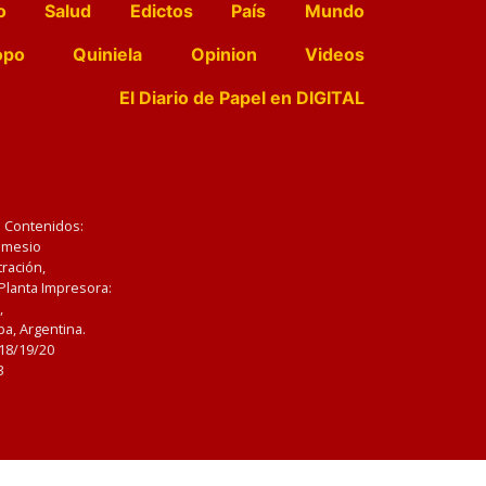
o
Salud
Edictos
País
Mundo
opo
Quiniela
Opinion
Videos
El Diario de Papel en DIGITAL
e Contenidos:
Nemesio
ración,
 Planta Impresora:
,
a, Argentina.
/18/19/20
3