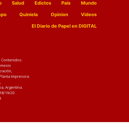
o
Salud
Edictos
País
Mundo
opo
Quiniela
Opinion
Videos
El Diario de Papel en DIGITAL
e Contenidos:
Nemesio
ración,
 Planta Impresora:
,
a, Argentina.
/18/19/20
3