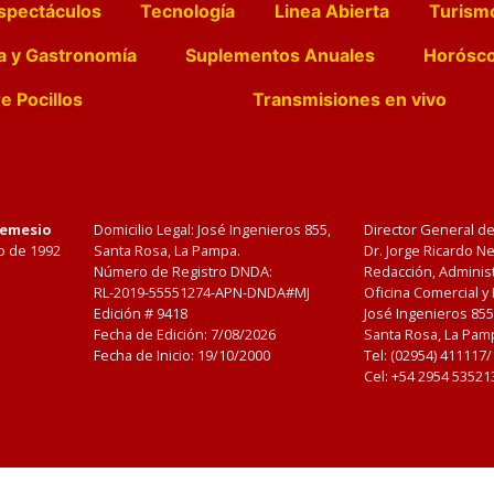
spectáculos
Tecnología
Linea Abierta
Turism
a y Gastronomía
Suplementos Anuales
Horósc
e Pocillos
Transmisiones en vivo
Nemesio
Domicilio Legal: José Ingenieros 855,
Director General d
o de 1992
Santa Rosa, La Pampa.
Dr. Jorge Ricardo 
Número de Registro DNDA:
Redacción, Administ
RL-2019-55551274-APN-DNDA#MJ
Oficina Comercial y
Edición #
9418
José Ingenieros 855
Fecha de Edición:
7/08/2026
Santa Rosa, La Pamp
Fecha de Inicio: 19/10/2000
Tel: (02954) 411117
Cel: +54 2954 53521