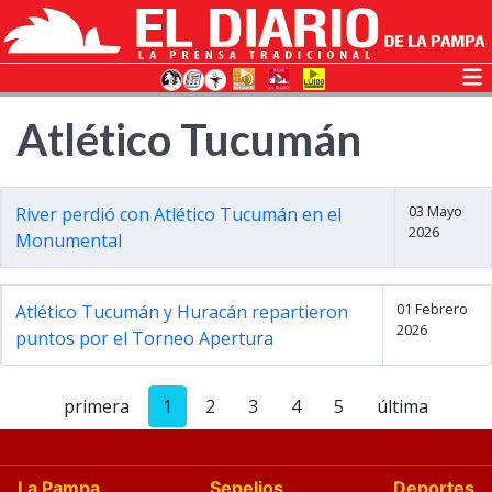
Atlético Tucumán
03 Mayo
River perdió con Atlético Tucumán en el
2026
Monumental
01 Febrero
Atlético Tucumán y Huracán repartieron
2026
puntos por el Torneo Apertura
primera
1
2
3
4
5
última
La Pampa
Sepelios
Deportes