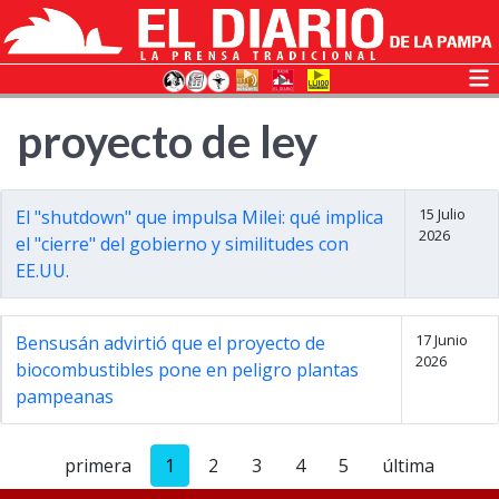
proyecto de ley
15 Julio
El "shutdown" que impulsa Milei: qué implica
2026
el "cierre" del gobierno y similitudes con
EE.UU.
17 Junio
Bensusán advirtió que el proyecto de
2026
biocombustibles pone en peligro plantas
pampeanas
primera
1
2
3
4
5
última