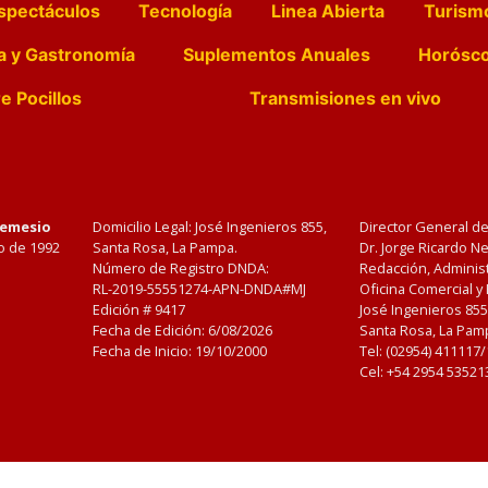
spectáculos
Tecnología
Linea Abierta
Turism
a y Gastronomía
Suplementos Anuales
Horósc
e Pocillos
Transmisiones en vivo
Nemesio
Domicilio Legal: José Ingenieros 855,
Director General d
o de 1992
Santa Rosa, La Pampa.
Dr. Jorge Ricardo 
Número de Registro DNDA:
Redacción, Administ
RL-2019-55551274-APN-DNDA#MJ
Oficina Comercial y
Edición #
9417
José Ingenieros 855
Fecha de Edición:
6/08/2026
Santa Rosa, La Pamp
Fecha de Inicio: 19/10/2000
Tel: (02954) 411117
Cel: +54 2954 53521