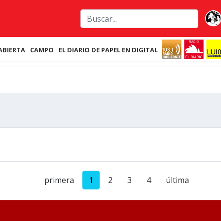
ABIERTA
CAMPO
EL DIARIO DE PAPEL EN DIGITAL
primera
1
2
3
4
última