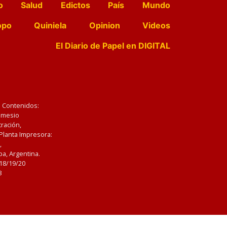
o
Salud
Edictos
País
Mundo
opo
Quiniela
Opinion
Videos
El Diario de Papel en DIGITAL
e Contenidos:
Nemesio
ración,
 Planta Impresora:
,
a, Argentina.
/18/19/20
3