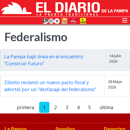
Federalismo
14 Julio
La Pampa bajó línea en el encuentro
2026
"Construir Futuro"
28 Mayo
Ziliotto reclamó un nuevo pacto fiscal y
2026
advirtió por un "desfasaje del federalismo"
primera
1
2
3
4
5
última
La Pampa
Sepelios
Deportes