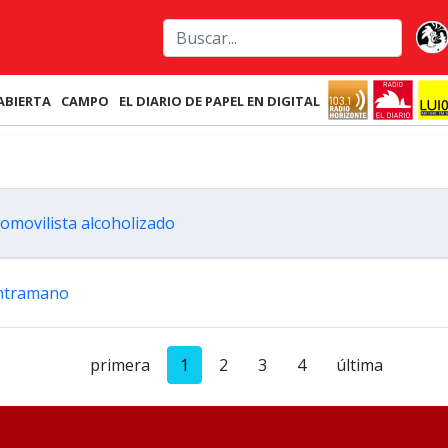
ABIERTA
CAMPO
EL DIARIO DE PAPEL EN DIGITAL
tomovilista alcoholizado
ontramano
primera
1
2
3
4
última