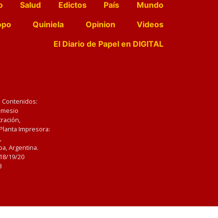
o
Salud
Edictos
País
Mundo
opo
Quiniela
Opinion
Videos
El Diario de Papel en DIGITAL
e Contenidos:
Nemesio
ración,
 Planta Impresora:
,
a, Argentina.
/18/19/20
3