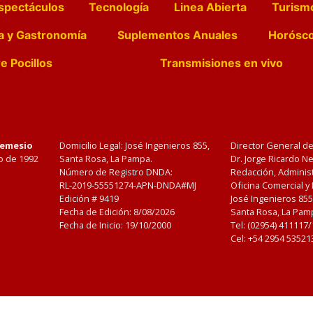
spectáculos
Tecnología
Linea Abierta
Turism
a y Gastronomía
Suplementos Anuales
Horósc
e Pocillos
Transmisiones en vivo
Nemesio
Domicilio Legal: José Ingenieros 855,
Director General d
o de 1992
Santa Rosa, La Pampa.
Dr. Jorge Ricardo 
Número de Registro DNDA:
Redacción, Administ
RL-2019-55551274-APN-DNDA#MJ
Oficina Comercial y
Edición #
9419
José Ingenieros 855
Fecha de Edición:
8/08/2026
Santa Rosa, La Pamp
Fecha de Inicio: 19/10/2000
Tel: (02954) 411117
Cel: +54 2954 53521