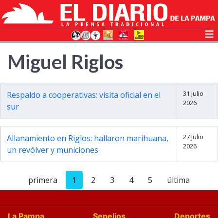
Miguel Riglos
31 Julio
Respaldo a cooperativas: visita oficial en el
2026
sur
27 Julio
Allanamiento en Riglos: hallaron marihuana,
2026
un revólver y municiones
primera
1
2
3
4
5
última
La Pampa
Sepelios
Deportes