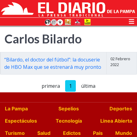
Carlos Bilardo
02 Febrero
“Bilardo, el doctor del fútbol”: la docuserie
2022
de HBO Max que se estrenará muy pronto
primera
1
última
La Pampa
Sepelios
Deportes
Espectáculos
Tecnología
Linea Abierta
Turismo
Salud
Edictos
País
Mundo