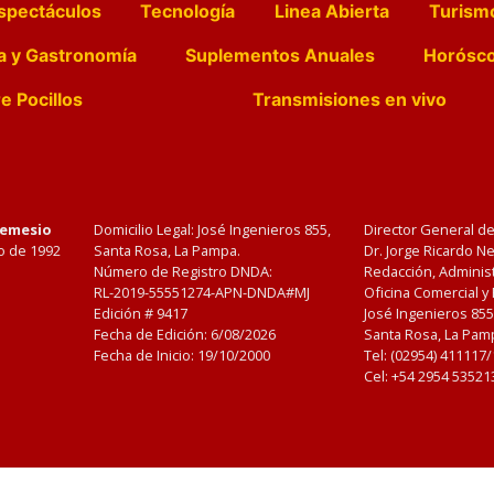
spectáculos
Tecnología
Linea Abierta
Turism
a y Gastronomía
Suplementos Anuales
Horósc
e Pocillos
Transmisiones en vivo
Nemesio
Domicilio Legal: José Ingenieros 855,
Director General d
o de 1992
Santa Rosa, La Pampa.
Dr. Jorge Ricardo 
Número de Registro DNDA:
Redacción, Administ
RL-2019-55551274-APN-DNDA#MJ
Oficina Comercial y
Edición #
9417
José Ingenieros 855
Fecha de Edición:
6/08/2026
Santa Rosa, La Pamp
Fecha de Inicio: 19/10/2000
Tel: (02954) 411117
Cel: +54 2954 53521