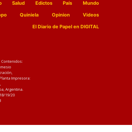
o
Salud
Edictos
País
Mundo
opo
Quiniela
Opinion
Videos
El Diario de Papel en DIGITAL
e Contenidos:
Nemesio
ración,
 Planta Impresora:
,
a, Argentina.
/18/19/20
3