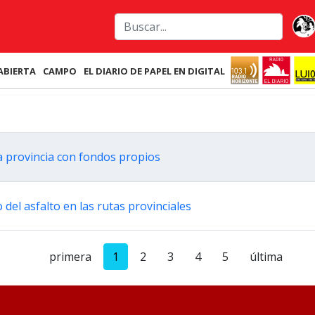
ABIERTA
CAMPO
EL DIARIO DE PAPEL EN DIGITAL
a provincia con fondos propios
 del asfalto en las rutas provinciales
primera
1
2
3
4
5
última