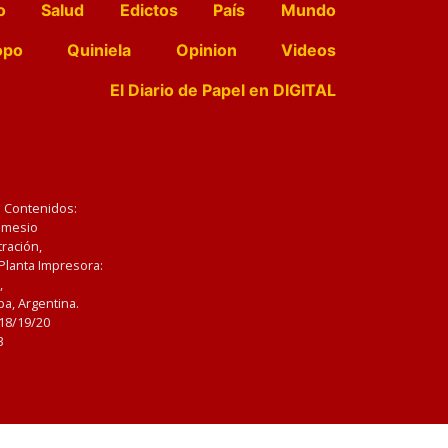
o
Salud
Edictos
País
Mundo
opo
Quiniela
Opinion
Videos
El Diario de Papel en DIGITAL
e Contenidos:
Nemesio
ración,
 Planta Impresora:
,
a, Argentina.
/18/19/20
3