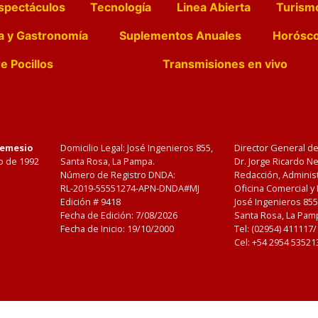
spectáculos
Tecnología
Linea Abierta
Turism
a y Gastronomía
Suplementos Anuales
Horósc
e Pocillos
Transmisiones en vivo
Nemesio
Domicilio Legal: José Ingenieros 855,
Director General d
o de 1992
Santa Rosa, La Pampa.
Dr. Jorge Ricardo 
Número de Registro DNDA:
Redacción, Administ
RL-2019-55551274-APN-DNDA#MJ
Oficina Comercial y
Edición #
9418
José Ingenieros 855
Fecha de Edición:
7/08/2026
Santa Rosa, La Pamp
Fecha de Inicio: 19/10/2000
Tel: (02954) 411117
Cel: +54 2954 53521