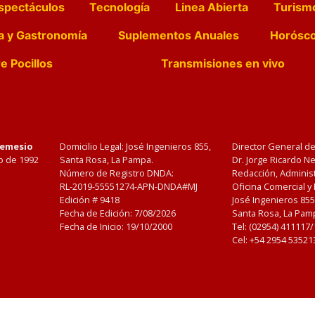
spectáculos
Tecnología
Linea Abierta
Turism
a y Gastronomía
Suplementos Anuales
Horósc
e Pocillos
Transmisiones en vivo
Nemesio
Domicilio Legal: José Ingenieros 855,
Director General d
o de 1992
Santa Rosa, La Pampa.
Dr. Jorge Ricardo 
Número de Registro DNDA:
Redacción, Administ
RL-2019-55551274-APN-DNDA#MJ
Oficina Comercial y
Edición #
9418
José Ingenieros 855
Fecha de Edición:
7/08/2026
Santa Rosa, La Pamp
Fecha de Inicio: 19/10/2000
Tel: (02954) 411117
Cel: +54 2954 53521