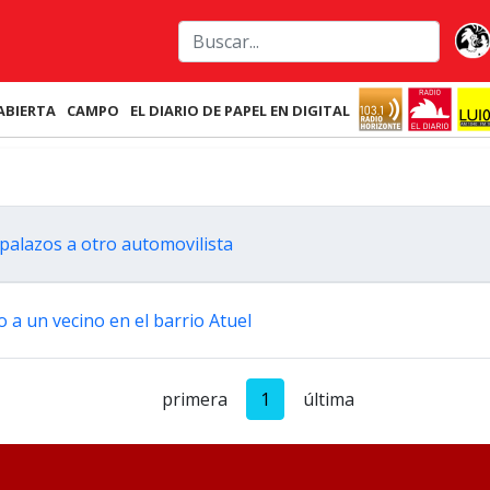
ABIERTA
CAMPO
EL DIARIO DE PAPEL EN DIGITAL
palazos a otro automovilista
o a un vecino en el barrio Atuel
primera
1
última