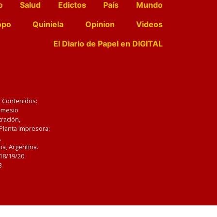
o
Salud
Edictos
País
Mundo
opo
Quiniela
Opinion
Videos
El Diario de Papel en DIGITAL
e Contenidos:
Nemesio
ración,
 Planta Impresora:
,
a, Argentina.
/18/19/20
3