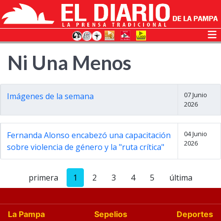
Ni Una Menos
07 Junio
Imágenes de la semana
2026
04 Junio
Fernanda Alonso encabezó una capacitación
2026
sobre violencia de género y la "ruta crítica"
primera
1
2
3
4
5
última
La Pampa
Sepelios
Deportes