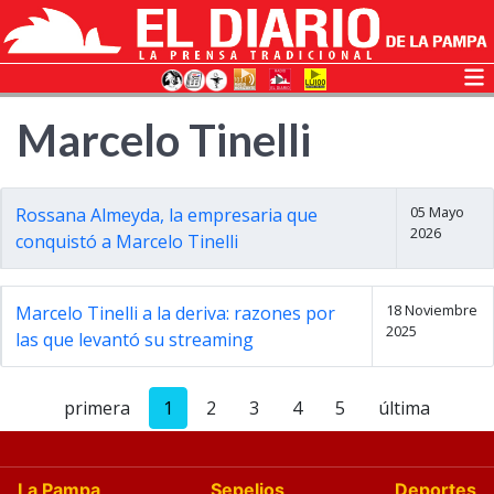
Marcelo Tinelli
05 Mayo
Rossana Almeyda, la empresaria que
2026
conquistó a Marcelo Tinelli
18 Noviembre
Marcelo Tinelli a la deriva: razones por
2025
las que levantó su streaming
primera
1
2
3
4
5
última
La Pampa
Sepelios
Deportes