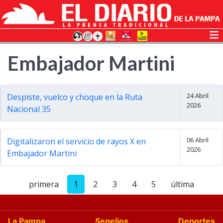
Embajador Martini
24 Abril
Despiste, vuelco y choque en la Ruta
2026
Nacional 35
06 Abril
Digitalizaron el servicio de rayos X en
2026
Embajador Martini
primera
1
2
3
4
5
última
La Pampa
Sepelios
Deportes