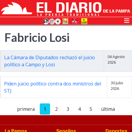
Fabricio Losi
04 Agosto
La Cámara de Diputados rechazó el juicio
2026
político a Campo y Losi
30 Julio
Piden juicio político contra dos ministros del
2026
STJ
primera
1
2
3
4
5
última
La Pampa
Sepelios
Deportes