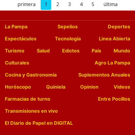
primera
1
2
3
4
5
última
La Pampa
Sepelios
Deportes
Espectáculos
Tecnología
Linea Abierta
Turismo
Salud
Edictos
País
Mundo
Culturales
Agro La Pampa
Cocina y Gastronomía
Suplementos Anuales
Horóscopo
Quiniela
Opinion
Videos
Farmacias de turno
Entre Pocillos
Transmisiones en vivo
El Diario de Papel en DIGITAL