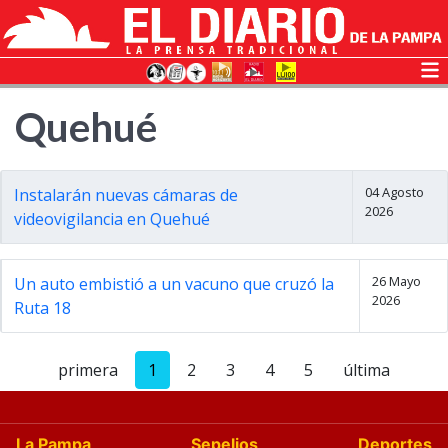
Quehué
04 Agosto
Instalarán nuevas cámaras de
2026
videovigilancia en Quehué
26 Mayo
Un auto embistió a un vacuno que cruzó la
2026
Ruta 18
primera
1
2
3
4
5
última
La Pampa
Sepelios
Deportes