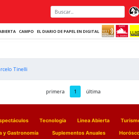
ABIERTA
CAMPO
EL DIARIO DE PAPEL EN DIGITAL
celo Tinelli
primera
1
última
spectáculos
Tecnología
Linea Abierta
Turism
a y Gastronomía
Suplementos Anuales
Horósc