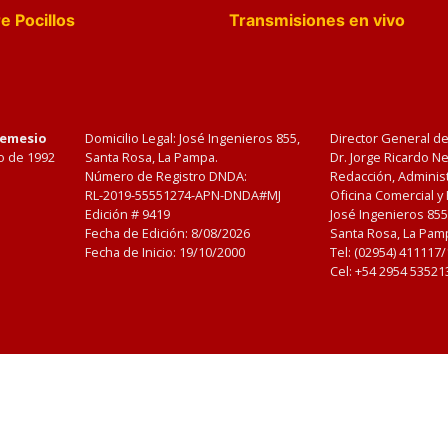
e Pocillos
Transmisiones en vivo
Nemesio
Domicilio Legal: José Ingenieros 855,
Director General d
o de 1992
Santa Rosa, La Pampa.
Dr. Jorge Ricardo 
Número de Registro DNDA:
Redacción, Administ
RL-2019-55551274-APN-DNDA#MJ
Oficina Comercial y
Edición #
9419
José Ingenieros 855
Fecha de Edición:
8/08/2026
Santa Rosa, La Pamp
Fecha de Inicio: 19/10/2000
Tel: (02954) 411117
Cel: +54 2954 53521