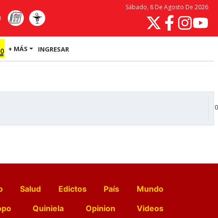
Sábado, 8 De Agosto De 2026
+ MÁS
INGRESAR
0
o
Salud
Edictos
País
Mundo
opo
Quiniela
Opinion
Videos