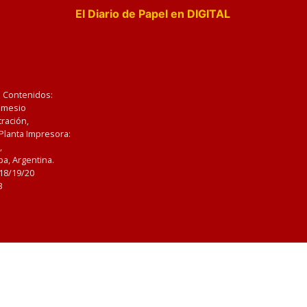
El Diario de Papel en DIGITAL
e Contenidos:
Nemesio
ración,
 Planta Impresora:
,
a, Argentina.
/18/19/20
3