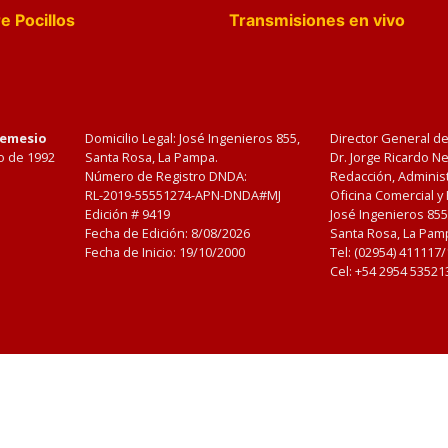
e Pocillos
Transmisiones en vivo
Nemesio
Domicilio Legal: José Ingenieros 855,
Director General d
o de 1992
Santa Rosa, La Pampa.
Dr. Jorge Ricardo 
Número de Registro DNDA:
Redacción, Administ
RL-2019-55551274-APN-DNDA#MJ
Oficina Comercial y
Edición #
9419
José Ingenieros 855
Fecha de Edición:
8/08/2026
Santa Rosa, La Pamp
Fecha de Inicio: 19/10/2000
Tel: (02954) 411117
Cel: +54 2954 53521